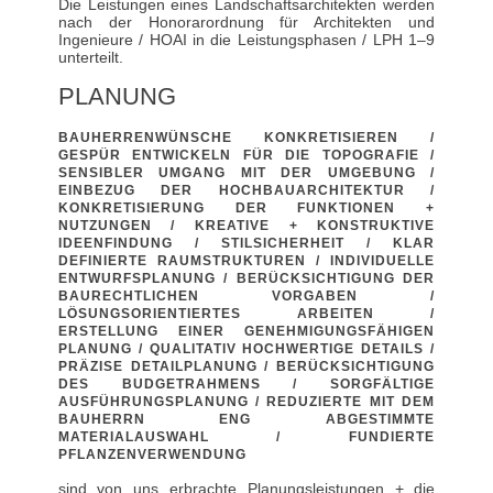
Die Leistungen eines Landschaftsarchitekten werden
nach der Honorarordnung für Architekten und
Ingenieure / HOAI in die Leistungsphasen / LPH 1–9
unterteilt.
PLANUNG
BAUHERRENWÜNSCHE KONKRETISIEREN /
GESPÜR ENTWICKELN FÜR DIE TOPOGRAFIE /
SENSIBLER UMGANG MIT DER UMGEBUNG /
EINBEZUG DER HOCHBAUARCHITEKTUR /
KONKRETISIERUNG DER FUNKTIONEN +
NUTZUNGEN / KREATIVE + KONSTRUKTIVE
IDEENFINDUNG / STILSICHERHEIT / KLAR
DEFINIERTE RAUMSTRUKTUREN / INDIVIDUELLE
ENTWURFSPLANUNG / BERÜCKSICHTIGUNG DER
BAURECHTLICHEN VORGABEN /
LÖSUNGSORIENTIERTES ARBEITEN /
ERSTELLUNG EINER GENEHMIGUNGSFÄHIGEN
PLANUNG / QUALITATIV HOCHWERTIGE DETAILS /
PRÄZISE DETAILPLANUNG / BERÜCKSICHTIGUNG
DES BUDGETRAHMENS / SORGFÄLTIGE
AUSFÜHRUNGSPLANUNG / REDUZIERTE MIT DEM
BAUHERRN ENG ABGESTIMMTE
MATERIALAUSWAHL / FUNDIERTE
PFLANZENVERWENDUNG
sind von uns erbrachte Planungsleistungen + die