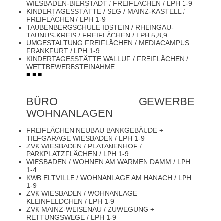
WIESBADEN-BIERSTADT / FREIFLÄCHEN / LPH 1-9
KINDERTAGESSTÄTTE / SEG / MAINZ-KASTELL /
FREIFLÄCHEN / LPH 1-9
TAUBENBERGSCHULE IDSTEIN / RHEINGAU-
TAUNUS-KREIS / FREIFLÄCHEN / LPH 5,8,9
UMGESTALTUNG FREIFLÄCHEN / MEDIACAMPUS
FRANKFURT / LPH 1-9
KINDERTAGESSTÄTTE WALLUF / FREIFLÄCHEN /
WETTBEWERBSTEINAHME
■ ■ ■
BÜRO GEWERBE
WOHNANLAGEN
FREIFLÄCHEN NEUBAU BANKGEBÄUDE +
TIEFGARAGE WIESBADEN / LPH 1-9
ZVK WIESBADEN / PLATANENHOF /
PARKPLATZFLÄCHEN / LPH 1-9
WIESBADEN / WOHNEN AM WARMEN DAMM / LPH
1-4
KWB ELTVILLE / WOHNANLAGE AM HANACH / LPH
1-9
ZVK WIESBADEN / WOHNANLAGE
KLEINFELDCHEN / LPH 1-9
ZVK MAINZ-WEISENAU / ZUWEGUNG +
RETTUNGSWEGE / LPH 1-9