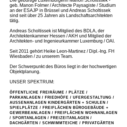
Die gebürtige Luxemburgerin Manon Scholtissek -
geb. Manon Folmer / Architecte Paysagiste / Studium
an der ESAJP in Brüssel und Andreas Scholtissek
sind seit über 25 Jahren als Landschaftsarchitekten
tätig.
Andreas Scholtissek ist Mitglied des BDLA, der
Architektenkammer Hessen / AKH und Mitglied der
Architekten- und Ingenieurkammer Luxemburg / OAI.
Seit 2011 gehört Heike Leon-Martinez / Dipl.-Ing. FH
Wiesbaden / zu unserem Team.
Der Schwerpunkt des Büros liegt in der hochwertigen
Objektplanung.
UNSER SPEKTRUM:
ÖFFENTLICHE FREIRÄUME / PLÄTZE /
PARKANLAGEN / FRIEDHÖFE / UFERGESTALTUNG /
AUSSENANLAGEN KINDERGÄRTEN + SCHULEN /
SPIELPLÄTZE / FREIFLÄCHEN BÜROGEBÄUDE +
GEWERBEANLAGEN / FREIFLÄCHEN WOHNANLAGEN
/ SPORTANLAGEN / FREIZEITANLAGEN /
DACHGÄRTEN / SCHWIMMTEICHE / PRIVATGÄRTEN