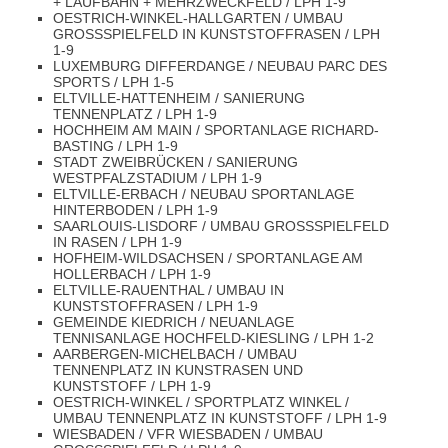
LAUFBAHN + MEHRZWECKFELD / LPH 1-9
OESTRICH-WINKEL-HALLGARTEN / UMBAU
GROSSSPIELFELD IN KUNSTSTOFFRASEN / LPH 1
-9
LUXEMBURG DIFFERDANGE / NEUBAU PARC DES
SPORTS / LPH 1-5
ELTVILLE-HATTENHEIM / SANIERUNG
TENNENPLATZ / LPH 1-9
HOCHHEIM AM MAIN / SPORTANLAGE RICHARD-
BASTING / LPH 1-9
STADT ZWEIBRÜCKEN / SANIERUNG
WESTPFALZSTADIUM / LPH 1-9
ELTVILLE-ERBACH / NEUBAU SPORTANLAGE
HINTERBODEN / LPH 1-9
SAARLOUIS-LISDORF / UMBAU GROSSSPIELFELD I
N RASEN / LPH 1-9
HOFHEIM-WILDSACHSEN / SPORTANLAGE AM
HOLLERBACH / LPH 1-9
ELTVILLE-RAUENTHAL / UMBAU IN
KUNSTSTOFFRASEN / LPH 1-9
GEMEINDE KIEDRICH / NEUANLAGE
TENNISANLAGE HOCHFELD-KIESLING / LPH 1-2
AARBERGEN-MICHELBACH / UMBAU
TENNENPLATZ IN KUNSTRASEN UND
KUNSTSTOFF / LPH 1-9
OESTRICH-WINKEL / SPORTPLATZ WINKEL /
UMBAU TENNENPLATZ IN KUNSTSTOFF / LPH 1-9
WIESBADEN / VFR WIESBADEN / UMBAU