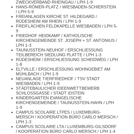
ZWECKVERBAND RHEINGAU / LPH 1-9
HANS-RÖMER-PLATZ / WIESBADEN-SCHIERSTEIN
/ LPH 5-9
FREIANLAGEN KIRCHE ST. HILDEGARD /
RÜDESHEIM AM RHEIN / LPH 1-9
FREIFLÄCHEN FELDKAPELLE WIESBADEN / LPH 5-
9
FRIEDHOF HEIDKAMP / KATHOLISCHE
KIRCHENGEMEINDE ST. JOSEPH + ST. ANTONIUS /
LPH 1-3
TAUNUSSTEIN-NEUHOF / ERSCHLIESSUNG T
EILBEREICH SIEDLUNG PLATTE / LPH 1-3
RÜDESHEIM / ERSCHLIESSUNG SCHEIDWEG / LPH 1
-8
ELTVILLE / ERSCHLIESSUNG WOHNGEBIET AM M
ÜHLBACH / LPH 1-9
NEUANLAGE TIERFRIEDHOF / TSV STADT
WIESBADEN / LPH 1-9
STÄDTEBAULICHER IDEENWETTBEWERB
SCHLOSSGASSE / STADT IDSTEIN
KINDERGARTEN EVANGELISCHE
KIRCHENGEMEINDE / TAUNUSSTEIN-HAHN / LPH
1-9
CAMPUS SCOLAIRE LTPES / LUXEMBURG-
MERSCH / KOOPERATION BÜRO CARLO MERSCH /
LPH 1-3
CAMPUS SCOLAIRE LTA / LUXEMBURG-GILSDORF
/ KOOPERATION BÜRO CARLO MERSCH / LPH 1-4