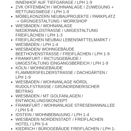
INNENHOF AUF TIEFGARAGE / LPH 1-9
ZVK OFFENBACH / WOHNANLAGE / ZUWEGUNG +
RETTUNGSWEGE / LPH 1-9
MÖBELKONZERN NEUBAUPROJEKTE / PARKPLATZ
-+ GRÜNGESTALTUNG / WORKSHOP
WIESBADEN / WOHNANLAGE
NIEDERWALDSTRASSE / UMGESTALTUNG F
REIFLÄCHEN / LPH 1-3
FREIFLÄCHEN NEUBAU LEBENSMITTELMARKT /
WIESBADEN / LPH 1-4
WIESBADEN/ WOHNGEBÄUDE
BEETHOVENSTRASSE / FREIFLÄCHEN / LPH 1-9
FRANKFURT / RICTUSGEBÄUDE /
UMGESTALTUNG EINGANGSBEREICH / LPH 1-9
KÖLN / WOHNGEBÄUDE
FLAMMERSFELDERSTRASSE / DACHGÄRTEN / L
PH 1-9
WIESBADEN / WOHNANLAGE NÖRDL.
RUDOLFSTRASSE / GRÜNORDNERISCHER B
EITRAG
WIESBADEN / MT GOLFANLAGEN /
ENTWICKLUNGSKONZEPT
FRANKFURT / WOHNANLAGE STRESEMANNALLEE
/ LPH 5-8
IDSTEIN / WOHNBEBAUUNG / LPH 1-4
WIESBADEN NORDENSTADT / FREIFLÄCHEN
HOTEL / LPH 3-4
KIEDRICH / BÜROGEBÄUDE FREIFLÄCHEN / LPH 1-