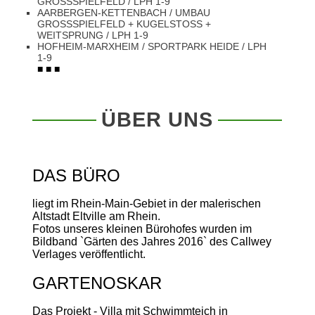
GROSSSPIELFELD / LPH 1-9
AARBERGEN-KETTENBACH / UMBAU
GROSSSPIELFELD + KUGELSTOSS + WE
ITSPRUNG / LPH 1-9
HOFHEIM-MARXHEIM / SPORTPARK HEIDE / LPH
1-9
■ ■ ■
ÜBER UNS
DAS BÜRO
liegt im Rhein-Main-Gebiet in der malerischen
Altstadt Eltville am Rhein.
Fotos unseres kleinen Bürohofes wurden im
Bildband `Gärten des Jahres 2016` des Callwey
Verlages veröffentlicht.
GARTENOSKAR
Das Projekt - Villa mit Schwimmteich in